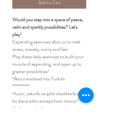
Add to Cart
Would you step into a space of peace,
calm and sparkly possibilities? Let's
play!
Expanding exercises allow us to melt
stress, anxiety, worry and fear.
Play these daily exercises to build your
muscle of expanding, and open up to
greater possibilities!
*Also translated into Turkish
***********
Huzur, sakinlik ve ışıltılı olasılıklarla dolu
bir alana adım atmaya hazır mısınız?
Hadi oynayalım!
Genişletici egzersizler stresi, kaygıyı,
endişeyi ve korkuyu eritmemizi sağlar.
Genişletme kasınızı geliştirmek ve daha
büyük olasılıklara açılmak için bu günlük